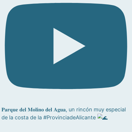
𝐏𝐚𝐫𝐪𝐮𝐞 𝐝𝐞𝐥 𝐌𝐨𝐥𝐢𝐧𝐨 𝐝𝐞𝐥 𝐀𝐠𝐮𝐚, un rincón muy especial
de la costa de la #ProvinciadeAlicante