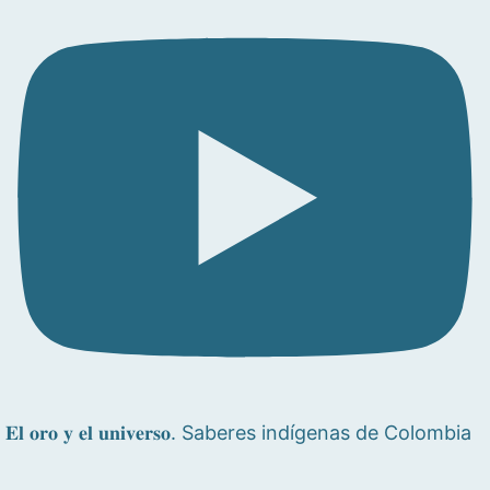
𝐄𝐥 𝐨𝐫𝐨 𝐲 𝐞𝐥 𝐮𝐧𝐢𝐯𝐞𝐫𝐬𝐨. Saberes indígenas de Colombia