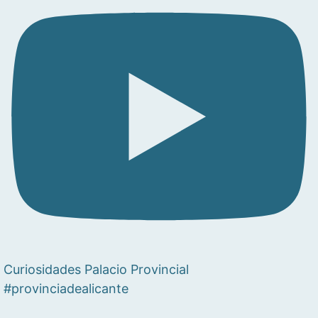
Curiosidades Palacio Provincial
#provinciadealicante