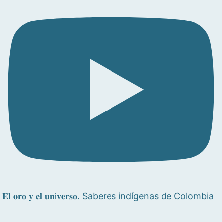
𝐄𝐥 𝐨𝐫𝐨 𝐲 𝐞𝐥 𝐮𝐧𝐢𝐯𝐞𝐫𝐬𝐨. Saberes indígenas de Colombia