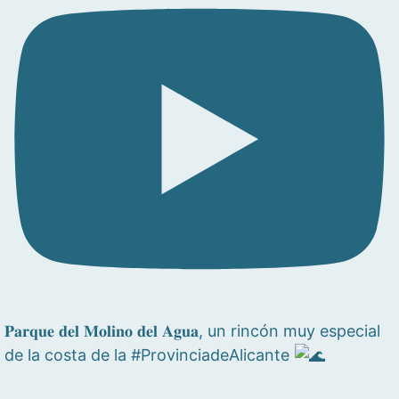
𝐏𝐚𝐫𝐪𝐮𝐞 𝐝𝐞𝐥 𝐌𝐨𝐥𝐢𝐧𝐨 𝐝𝐞𝐥 𝐀𝐠𝐮𝐚, un rincón muy especial
de la costa de la #ProvinciadeAlicante