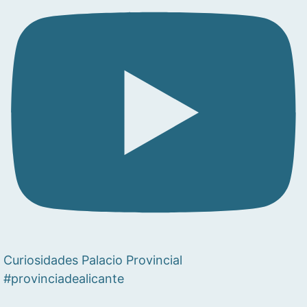
Curiosidades Palacio Provincial
#provinciadealicante