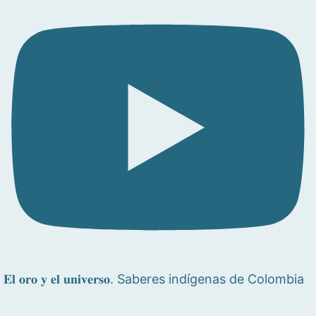
𝐄𝐥 𝐨𝐫𝐨 𝐲 𝐞𝐥 𝐮𝐧𝐢𝐯𝐞𝐫𝐬𝐨. Saberes indígenas de Colombia