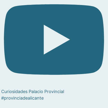
Curiosidades Palacio Provincial
#provinciadealicante