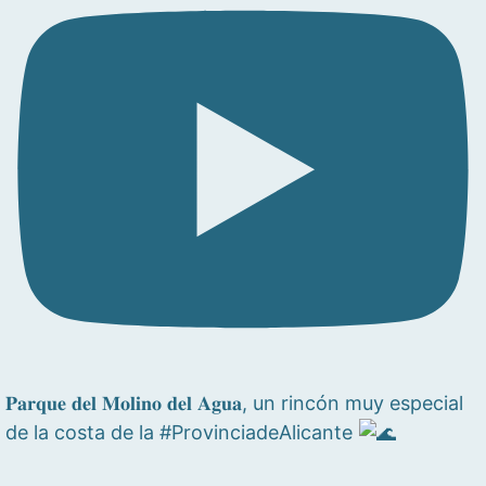
𝐏𝐚𝐫𝐪𝐮𝐞 𝐝𝐞𝐥 𝐌𝐨𝐥𝐢𝐧𝐨 𝐝𝐞𝐥 𝐀𝐠𝐮𝐚, un rincón muy especial
de la costa de la #ProvinciadeAlicante