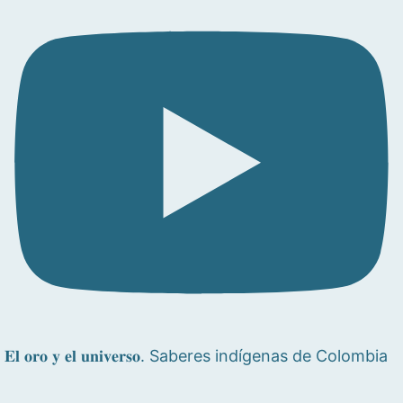
𝐄𝐥 𝐨𝐫𝐨 𝐲 𝐞𝐥 𝐮𝐧𝐢𝐯𝐞𝐫𝐬𝐨. Saberes indígenas de Colombia