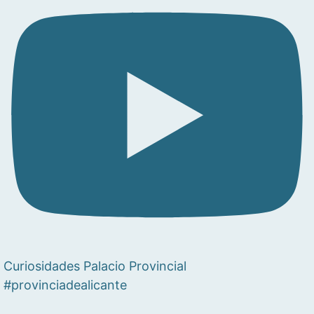
Curiosidades Palacio Provincial
#provinciadealicante