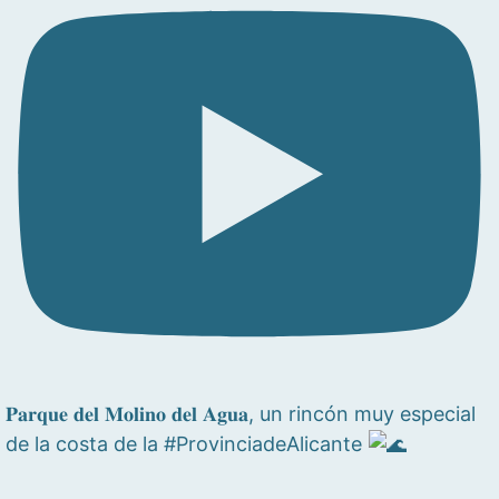
𝐏𝐚𝐫𝐪𝐮𝐞 𝐝𝐞𝐥 𝐌𝐨𝐥𝐢𝐧𝐨 𝐝𝐞𝐥 𝐀𝐠𝐮𝐚, un rincón muy especial
de la costa de la #ProvinciadeAlicante