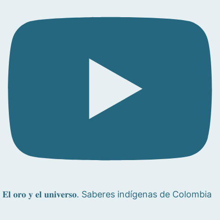
𝐄𝐥 𝐨𝐫𝐨 𝐲 𝐞𝐥 𝐮𝐧𝐢𝐯𝐞𝐫𝐬𝐨. Saberes indígenas de Colombia