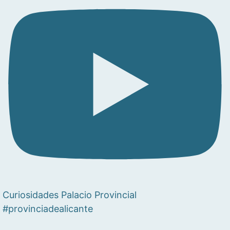
Curiosidades Palacio Provincial
#provinciadealicante