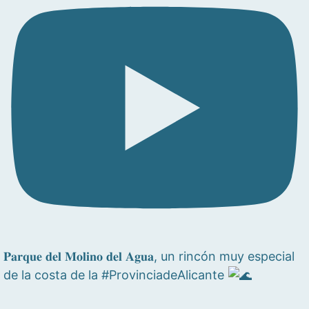
𝐏𝐚𝐫𝐪𝐮𝐞 𝐝𝐞𝐥 𝐌𝐨𝐥𝐢𝐧𝐨 𝐝𝐞𝐥 𝐀𝐠𝐮𝐚, un rincón muy especial
de la costa de la #ProvinciadeAlicante