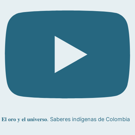
𝐄𝐥 𝐨𝐫𝐨 𝐲 𝐞𝐥 𝐮𝐧𝐢𝐯𝐞𝐫𝐬𝐨. Saberes indígenas de Colombia