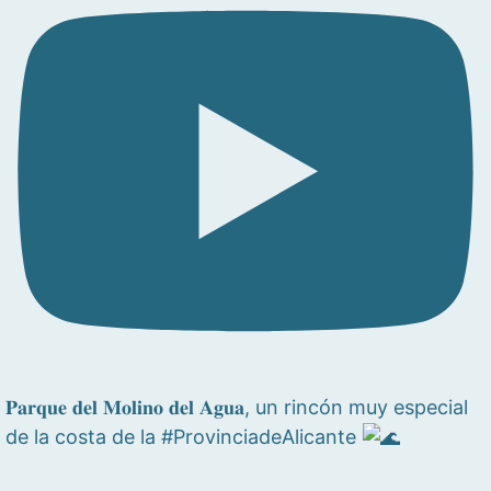
𝐏𝐚𝐫𝐪𝐮𝐞 𝐝𝐞𝐥 𝐌𝐨𝐥𝐢𝐧𝐨 𝐝𝐞𝐥 𝐀𝐠𝐮𝐚, un rincón muy especial
de la costa de la #ProvinciadeAlicante