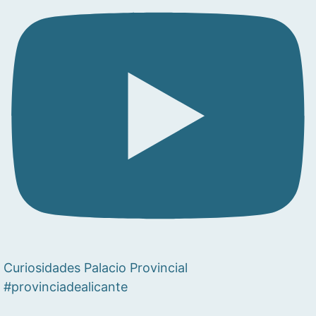
Curiosidades Palacio Provincial
#provinciadealicante