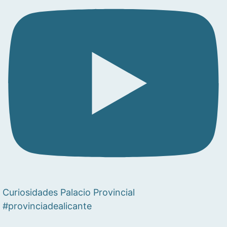
Curiosidades Palacio Provincial
#provinciadealicante