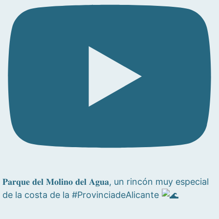
𝐏𝐚𝐫𝐪𝐮𝐞 𝐝𝐞𝐥 𝐌𝐨𝐥𝐢𝐧𝐨 𝐝𝐞𝐥 𝐀𝐠𝐮𝐚, un rincón muy especial
de la costa de la #ProvinciadeAlicante