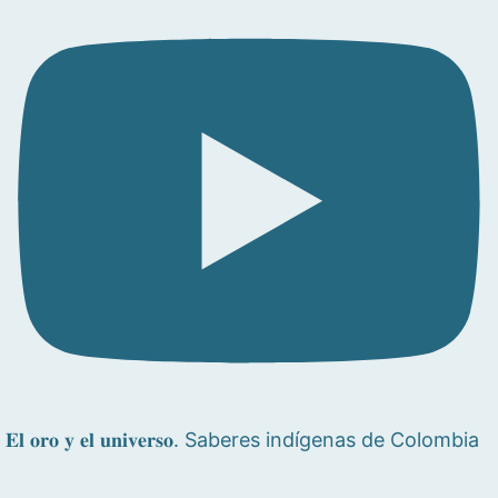
𝐄𝐥 𝐨𝐫𝐨 𝐲 𝐞𝐥 𝐮𝐧𝐢𝐯𝐞𝐫𝐬𝐨. Saberes indígenas de Colombia