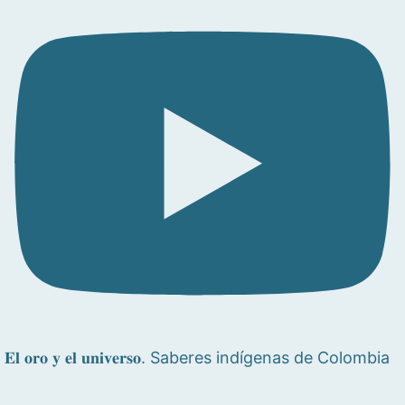
𝐄𝐥 𝐨𝐫𝐨 𝐲 𝐞𝐥 𝐮𝐧𝐢𝐯𝐞𝐫𝐬𝐨. Saberes indígenas de Colombia