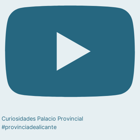
Curiosidades Palacio Provincial
#provinciadealicante