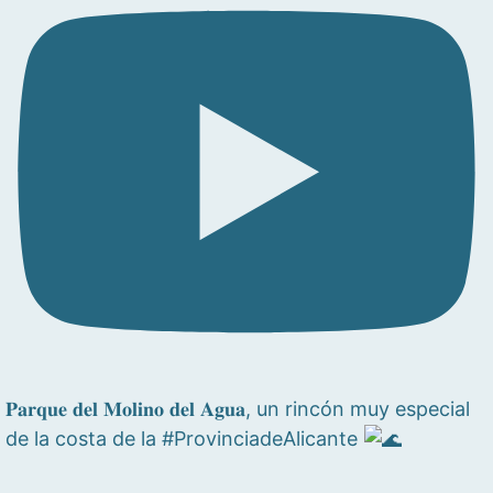
𝐏𝐚𝐫𝐪𝐮𝐞 𝐝𝐞𝐥 𝐌𝐨𝐥𝐢𝐧𝐨 𝐝𝐞𝐥 𝐀𝐠𝐮𝐚, un rincón muy especial
de la costa de la #ProvinciadeAlicante