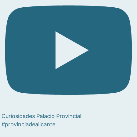
Curiosidades Palacio Provincial
#provinciadealicante