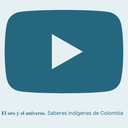
𝐄𝐥 𝐨𝐫𝐨 𝐲 𝐞𝐥 𝐮𝐧𝐢𝐯𝐞𝐫𝐬𝐨. Saberes indígenas de Colombia