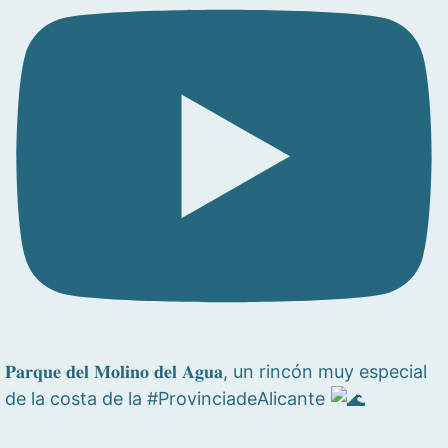
𝐏𝐚𝐫𝐪𝐮𝐞 𝐝𝐞𝐥 𝐌𝐨𝐥𝐢𝐧𝐨 𝐝𝐞𝐥 𝐀𝐠𝐮𝐚, un rincón muy especial
de la costa de la #ProvinciadeAlicante