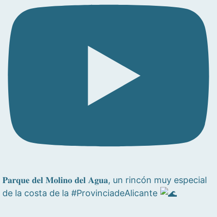
𝐏𝐚𝐫𝐪𝐮𝐞 𝐝𝐞𝐥 𝐌𝐨𝐥𝐢𝐧𝐨 𝐝𝐞𝐥 𝐀𝐠𝐮𝐚, un rincón muy especial
de la costa de la #ProvinciadeAlicante