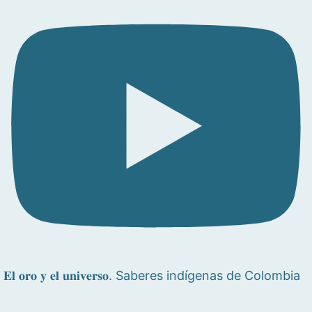
𝐄𝐥 𝐨𝐫𝐨 𝐲 𝐞𝐥 𝐮𝐧𝐢𝐯𝐞𝐫𝐬𝐨. Saberes indígenas de Colombia