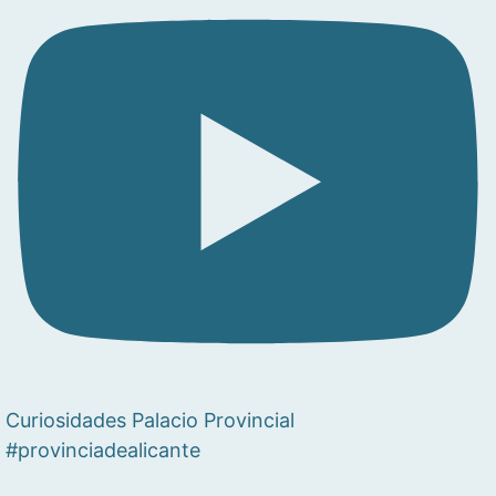
Curiosidades Palacio Provincial
#provinciadealicante