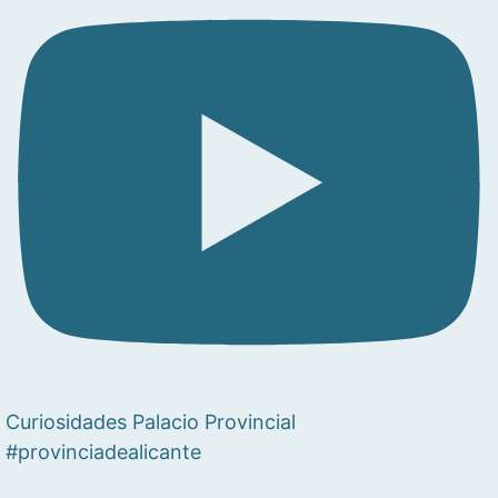
Curiosidades Palacio Provincial
#provinciadealicante