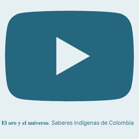
𝐄𝐥 𝐨𝐫𝐨 𝐲 𝐞𝐥 𝐮𝐧𝐢𝐯𝐞𝐫𝐬𝐨. Saberes indígenas de Colombia