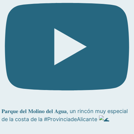
𝐏𝐚𝐫𝐪𝐮𝐞 𝐝𝐞𝐥 𝐌𝐨𝐥𝐢𝐧𝐨 𝐝𝐞𝐥 𝐀𝐠𝐮𝐚, un rincón muy especial
de la costa de la #ProvinciadeAlicante