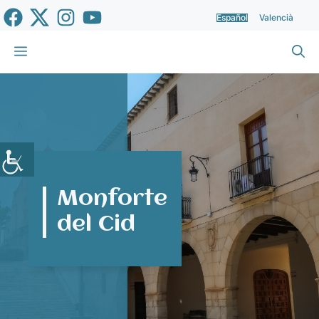
Saltar
Español
Valencià
al
contenido
Menú
Monforte
del Cid