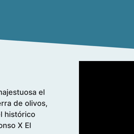
majestuosa el
rra de olivos,
 histórico
onso X El