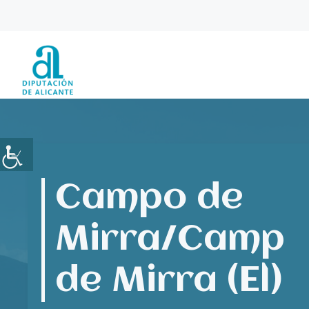
Saltar
al
contenido
Campo de
Mirra/Camp
de Mirra (El)