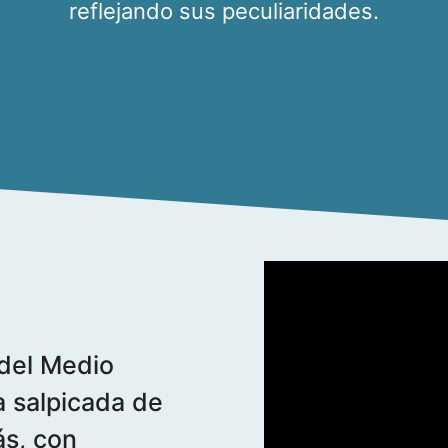
reflejando sus peculiaridades.
 del Medio
 salpicada de
ás, con