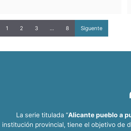
1
2
3
…
8
Siguente
La serie titulada “
Alicante pueblo a p
institución provincial, tiene el objetivo de