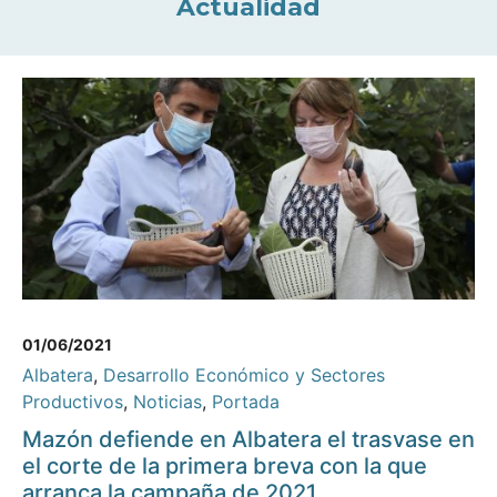
Actualidad
01/06/2021
Albatera
,
Desarrollo Económico y Sectores
Productivos
,
Noticias
,
Portada
Mazón defiende en Albatera el trasvase en
el corte de la primera breva con la que
arranca la campaña de 2021