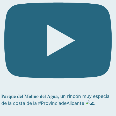
𝐏𝐚𝐫𝐪𝐮𝐞 𝐝𝐞𝐥 𝐌𝐨𝐥𝐢𝐧𝐨 𝐝𝐞𝐥 𝐀𝐠𝐮𝐚, un rincón muy especial
de la costa de la #ProvinciadeAlicante