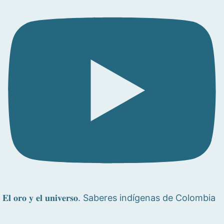
𝐄𝐥 𝐨𝐫𝐨 𝐲 𝐞𝐥 𝐮𝐧𝐢𝐯𝐞𝐫𝐬𝐨. Saberes indígenas de Colombia