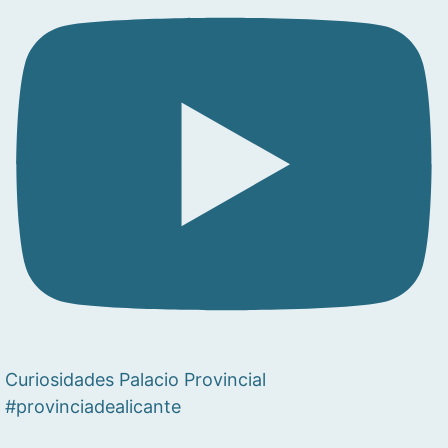
Curiosidades Palacio Provincial
#provinciadealicante