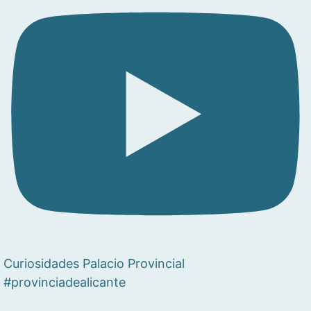
Curiosidades Palacio Provincial
#provinciadealicante