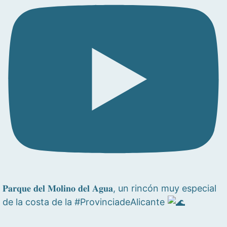
𝐏𝐚𝐫𝐪𝐮𝐞 𝐝𝐞𝐥 𝐌𝐨𝐥𝐢𝐧𝐨 𝐝𝐞𝐥 𝐀𝐠𝐮𝐚, un rincón muy especial
de la costa de la #ProvinciadeAlicante