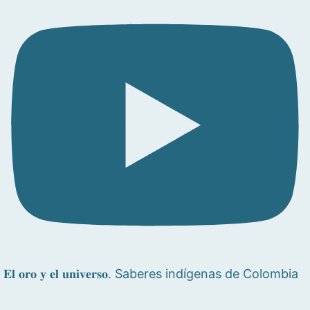
𝐄𝐥 𝐨𝐫𝐨 𝐲 𝐞𝐥 𝐮𝐧𝐢𝐯𝐞𝐫𝐬𝐨. Saberes indígenas de Colombia