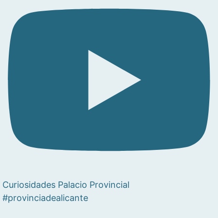
Curiosidades Palacio Provincial
#provinciadealicante