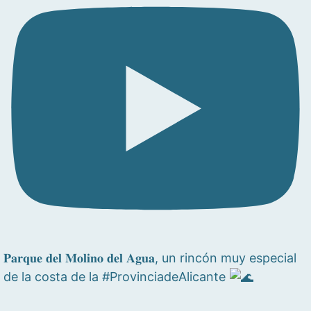
𝐏𝐚𝐫𝐪𝐮𝐞 𝐝𝐞𝐥 𝐌𝐨𝐥𝐢𝐧𝐨 𝐝𝐞𝐥 𝐀𝐠𝐮𝐚, un rincón muy especial
de la costa de la #ProvinciadeAlicante