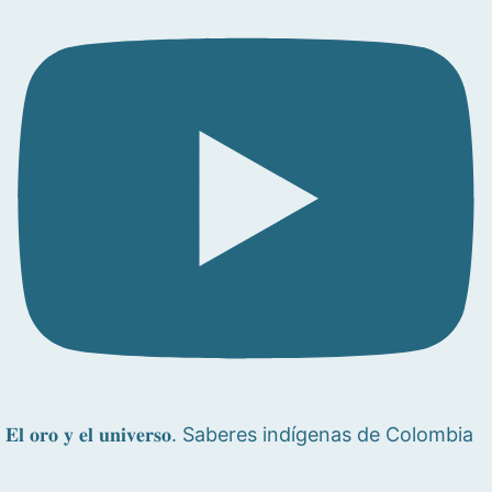
𝐄𝐥 𝐨𝐫𝐨 𝐲 𝐞𝐥 𝐮𝐧𝐢𝐯𝐞𝐫𝐬𝐨. Saberes indígenas de Colombia