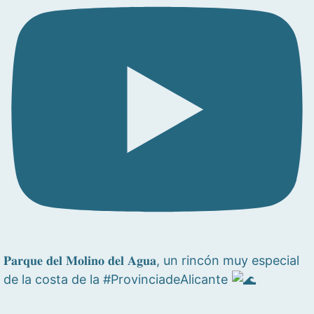
𝐏𝐚𝐫𝐪𝐮𝐞 𝐝𝐞𝐥 𝐌𝐨𝐥𝐢𝐧𝐨 𝐝𝐞𝐥 𝐀𝐠𝐮𝐚, un rincón muy especial
de la costa de la #ProvinciadeAlicante