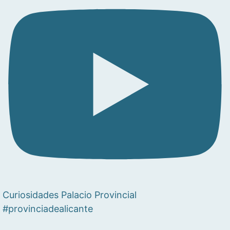
Curiosidades Palacio Provincial
#provinciadealicante