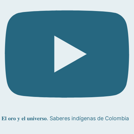
𝐄𝐥 𝐨𝐫𝐨 𝐲 𝐞𝐥 𝐮𝐧𝐢𝐯𝐞𝐫𝐬𝐨. Saberes indígenas de Colombia