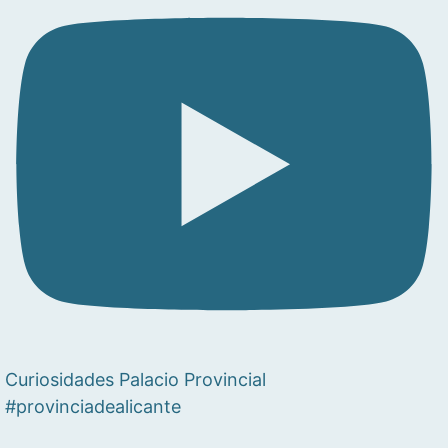
Curiosidades Palacio Provincial
#provinciadealicante