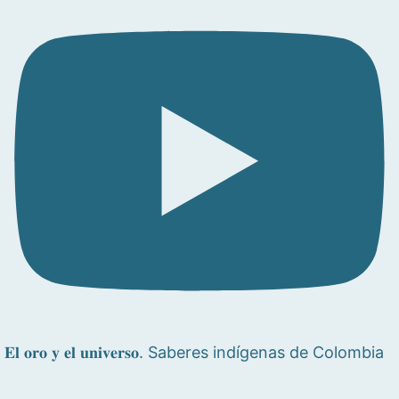
𝐄𝐥 𝐨𝐫𝐨 𝐲 𝐞𝐥 𝐮𝐧𝐢𝐯𝐞𝐫𝐬𝐨. Saberes indígenas de Colombia