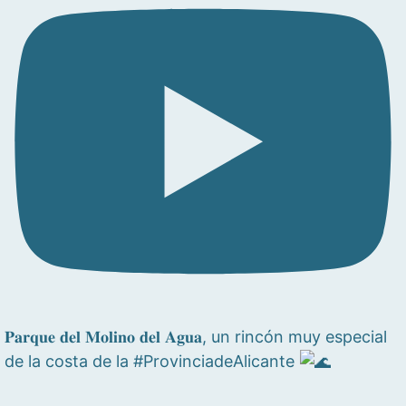
𝐏𝐚𝐫𝐪𝐮𝐞 𝐝𝐞𝐥 𝐌𝐨𝐥𝐢𝐧𝐨 𝐝𝐞𝐥 𝐀𝐠𝐮𝐚, un rincón muy especial
de la costa de la #ProvinciadeAlicante