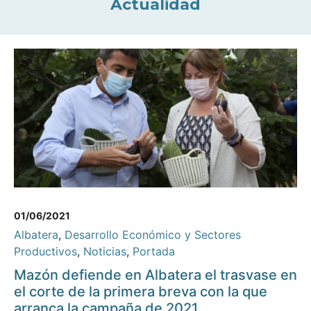
Actualidad
01/06/2021
Albatera
,
Desarrollo Económico y Sectores
Productivos
,
Noticias
,
Portada
Mazón defiende en Albatera el trasvase en
el corte de la primera breva con la que
arranca la campaña de 2021