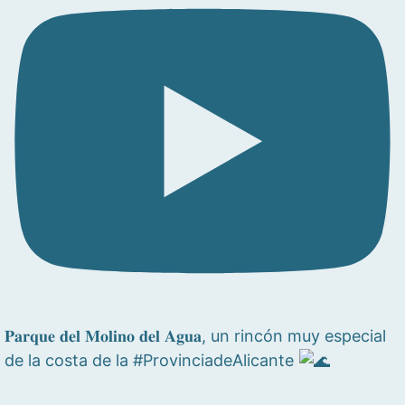
𝐏𝐚𝐫𝐪𝐮𝐞 𝐝𝐞𝐥 𝐌𝐨𝐥𝐢𝐧𝐨 𝐝𝐞𝐥 𝐀𝐠𝐮𝐚, un rincón muy especial
de la costa de la #ProvinciadeAlicante