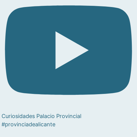
Curiosidades Palacio Provincial
#provinciadealicante