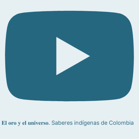
𝐄𝐥 𝐨𝐫𝐨 𝐲 𝐞𝐥 𝐮𝐧𝐢𝐯𝐞𝐫𝐬𝐨. Saberes indígenas de Colombia