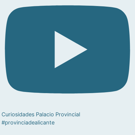
Curiosidades Palacio Provincial
#provinciadealicante