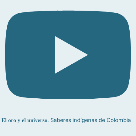
𝐄𝐥 𝐨𝐫𝐨 𝐲 𝐞𝐥 𝐮𝐧𝐢𝐯𝐞𝐫𝐬𝐨. Saberes indígenas de Colombia