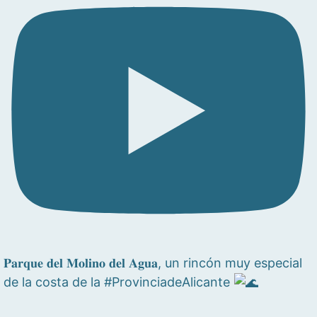
𝐏𝐚𝐫𝐪𝐮𝐞 𝐝𝐞𝐥 𝐌𝐨𝐥𝐢𝐧𝐨 𝐝𝐞𝐥 𝐀𝐠𝐮𝐚, un rincón muy especial
de la costa de la #ProvinciadeAlicante