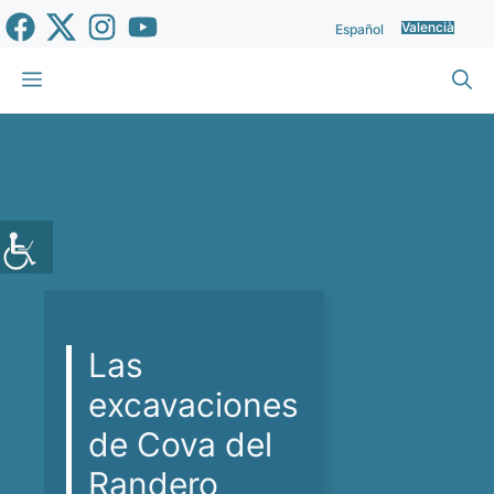
Vés
Valencià
Español
al
contingut
Menu
Las
excavaciones
de Cova del
Randero