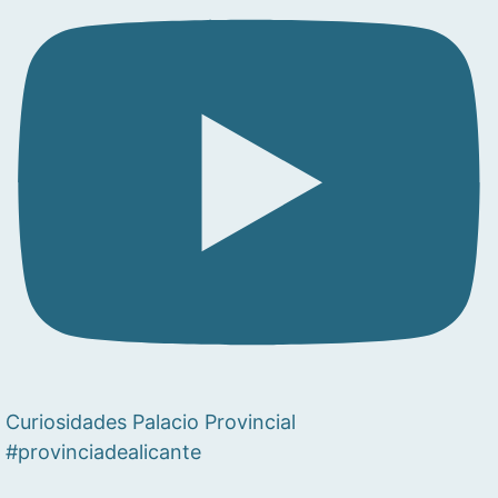
Curiosidades Palacio Provincial
#provinciadealicante