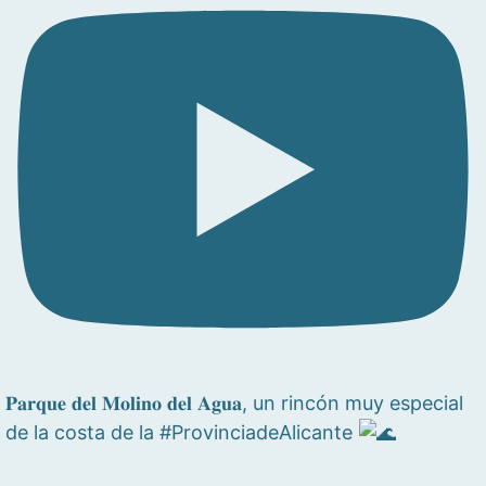
𝐏𝐚𝐫𝐪𝐮𝐞 𝐝𝐞𝐥 𝐌𝐨𝐥𝐢𝐧𝐨 𝐝𝐞𝐥 𝐀𝐠𝐮𝐚, un rincón muy especial
de la costa de la #ProvinciadeAlicante