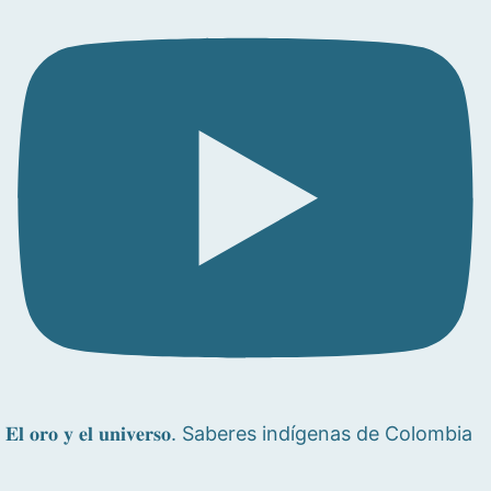
𝐄𝐥 𝐨𝐫𝐨 𝐲 𝐞𝐥 𝐮𝐧𝐢𝐯𝐞𝐫𝐬𝐨. Saberes indígenas de Colombia