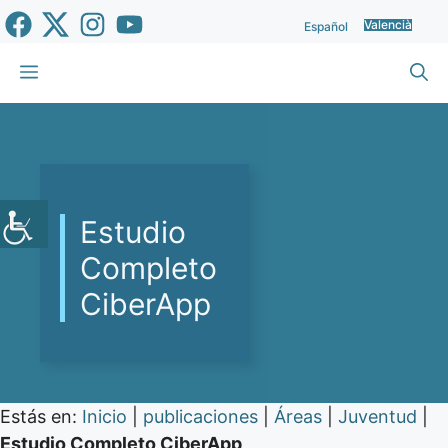
Vés
Valencià
Español
al
contingut
Menu
Estudio
Completo
CiberApp
Estás en:
Inicio
|
publicaciones
|
Áreas
|
Juventud
|
Estudio Completo CiberApp