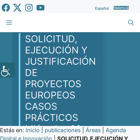
Vés
Valencià
Español
al
contingut
Menu
SOLICITUD,
EJECUCIÓN Y
JUSTIFICACIÓN
DE
PROYECTOS
EUROPEOS
CASOS
PRÁCTICOS
Miércoles 22
Estás en:
Inicio
|
publicaciones
|
Áreas
|
Agenda
Digital e Innovación
|
SOLICITUD, EJECUCIÓN Y