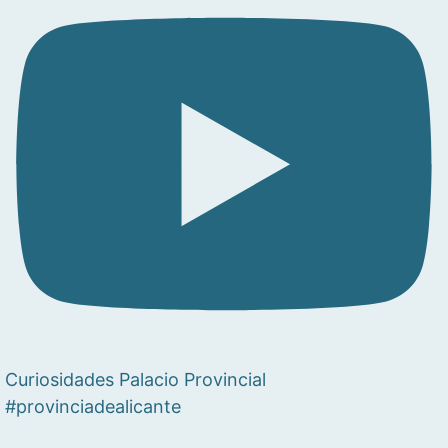
Curiosidades Palacio Provincial
#provinciadealicante