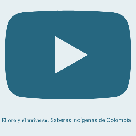
𝐄𝐥 𝐨𝐫𝐨 𝐲 𝐞𝐥 𝐮𝐧𝐢𝐯𝐞𝐫𝐬𝐨. Saberes indígenas de Colombia