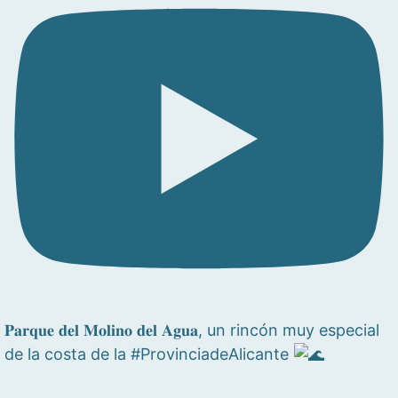
𝐏𝐚𝐫𝐪𝐮𝐞 𝐝𝐞𝐥 𝐌𝐨𝐥𝐢𝐧𝐨 𝐝𝐞𝐥 𝐀𝐠𝐮𝐚, un rincón muy especial
de la costa de la #ProvinciadeAlicante