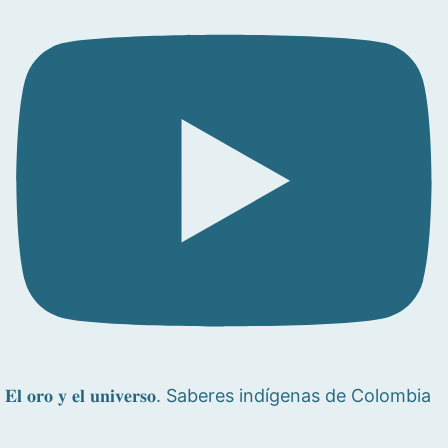
𝐄𝐥 𝐨𝐫𝐨 𝐲 𝐞𝐥 𝐮𝐧𝐢𝐯𝐞𝐫𝐬𝐨. Saberes indígenas de Colombia