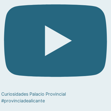
Curiosidades Palacio Provincial
#provinciadealicante