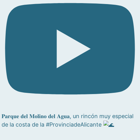
𝐏𝐚𝐫𝐪𝐮𝐞 𝐝𝐞𝐥 𝐌𝐨𝐥𝐢𝐧𝐨 𝐝𝐞𝐥 𝐀𝐠𝐮𝐚, un rincón muy especial
de la costa de la #ProvinciadeAlicante