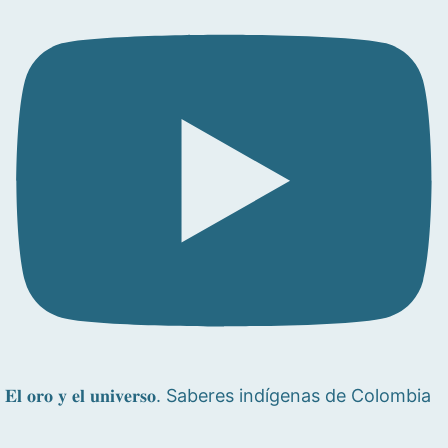
𝐄𝐥 𝐨𝐫𝐨 𝐲 𝐞𝐥 𝐮𝐧𝐢𝐯𝐞𝐫𝐬𝐨. Saberes indígenas de Colombia