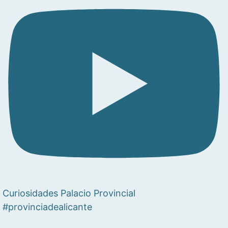
Curiosidades Palacio Provincial
#provinciadealicante