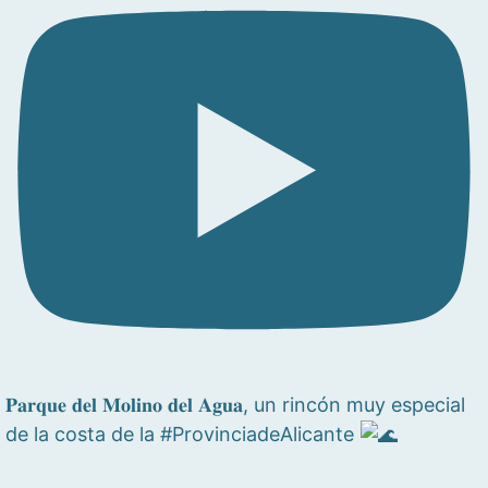
𝐏𝐚𝐫𝐪𝐮𝐞 𝐝𝐞𝐥 𝐌𝐨𝐥𝐢𝐧𝐨 𝐝𝐞𝐥 𝐀𝐠𝐮𝐚, un rincón muy especial
de la costa de la #ProvinciadeAlicante