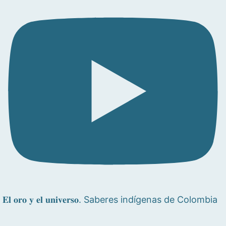
𝐄𝐥 𝐨𝐫𝐨 𝐲 𝐞𝐥 𝐮𝐧𝐢𝐯𝐞𝐫𝐬𝐨. Saberes indígenas de Colombia