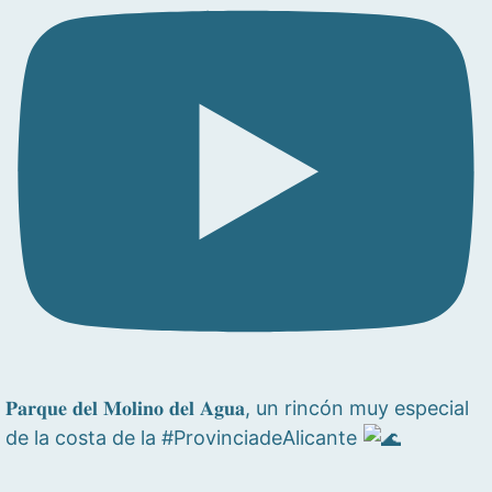
𝐏𝐚𝐫𝐪𝐮𝐞 𝐝𝐞𝐥 𝐌𝐨𝐥𝐢𝐧𝐨 𝐝𝐞𝐥 𝐀𝐠𝐮𝐚, un rincón muy especial
de la costa de la #ProvinciadeAlicante