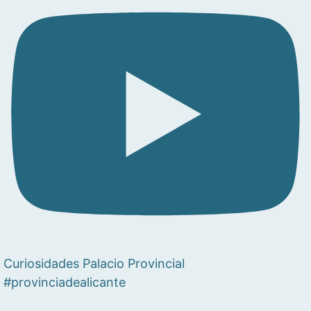
Curiosidades Palacio Provincial
#provinciadealicante