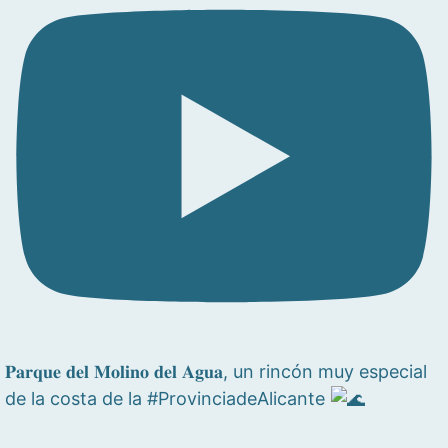
𝐏𝐚𝐫𝐪𝐮𝐞 𝐝𝐞𝐥 𝐌𝐨𝐥𝐢𝐧𝐨 𝐝𝐞𝐥 𝐀𝐠𝐮𝐚, un rincón muy especial
de la costa de la #ProvinciadeAlicante