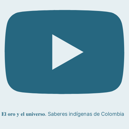
𝐄𝐥 𝐨𝐫𝐨 𝐲 𝐞𝐥 𝐮𝐧𝐢𝐯𝐞𝐫𝐬𝐨. Saberes indígenas de Colombia