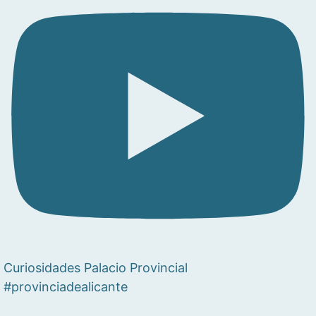
Curiosidades Palacio Provincial
#provinciadealicante