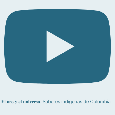
𝐄𝐥 𝐨𝐫𝐨 𝐲 𝐞𝐥 𝐮𝐧𝐢𝐯𝐞𝐫𝐬𝐨. Saberes indígenas de Colombia