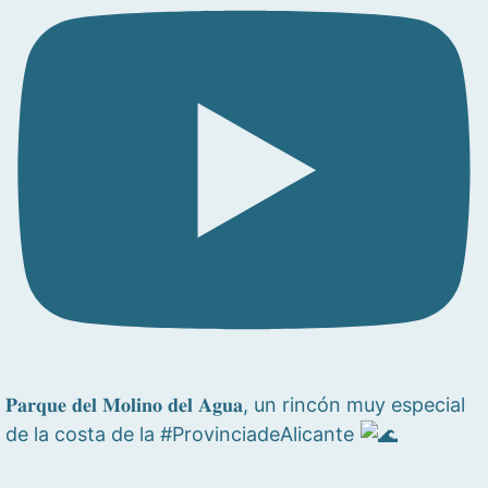
𝐏𝐚𝐫𝐪𝐮𝐞 𝐝𝐞𝐥 𝐌𝐨𝐥𝐢𝐧𝐨 𝐝𝐞𝐥 𝐀𝐠𝐮𝐚, un rincón muy especial
de la costa de la #ProvinciadeAlicante