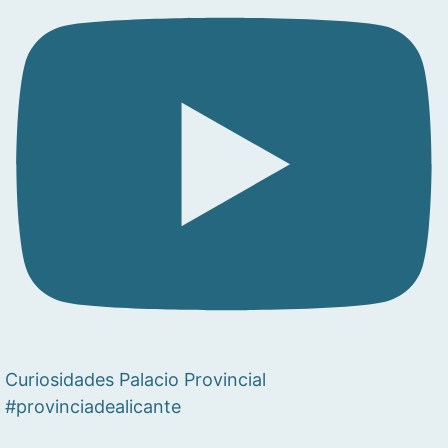
Curiosidades Palacio Provincial
#provinciadealicante