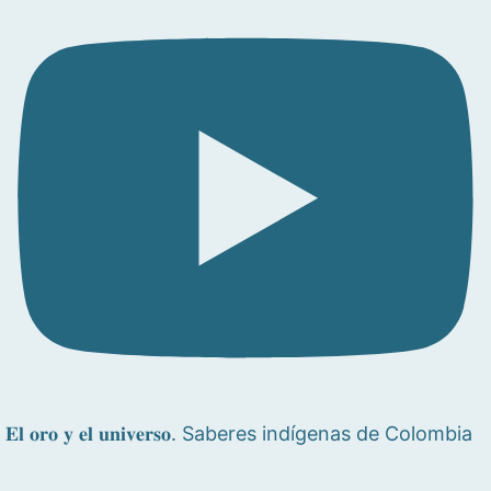
𝐄𝐥 𝐨𝐫𝐨 𝐲 𝐞𝐥 𝐮𝐧𝐢𝐯𝐞𝐫𝐬𝐨. Saberes indígenas de Colombia