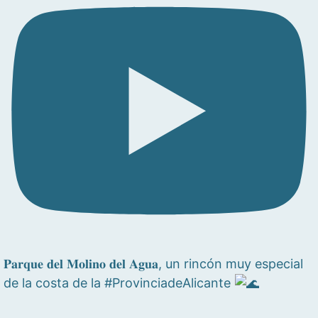
𝐏𝐚𝐫𝐪𝐮𝐞 𝐝𝐞𝐥 𝐌𝐨𝐥𝐢𝐧𝐨 𝐝𝐞𝐥 𝐀𝐠𝐮𝐚, un rincón muy especial
de la costa de la #ProvinciadeAlicante