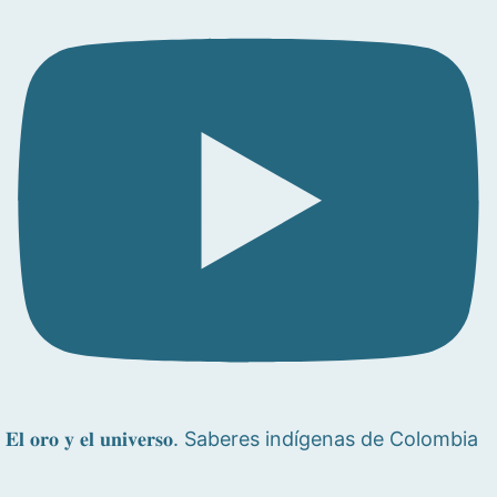
𝐄𝐥 𝐨𝐫𝐨 𝐲 𝐞𝐥 𝐮𝐧𝐢𝐯𝐞𝐫𝐬𝐨. Saberes indígenas de Colombia