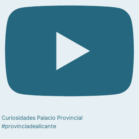
Curiosidades Palacio Provincial
#provinciadealicante