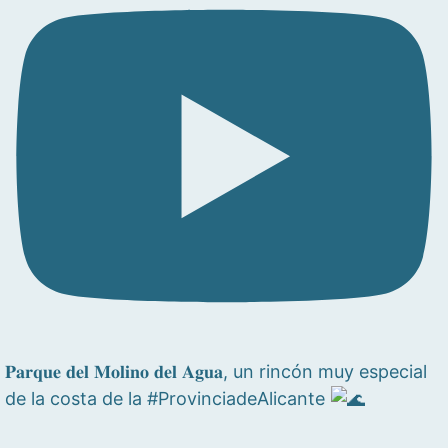
𝐏𝐚𝐫𝐪𝐮𝐞 𝐝𝐞𝐥 𝐌𝐨𝐥𝐢𝐧𝐨 𝐝𝐞𝐥 𝐀𝐠𝐮𝐚, un rincón muy especial
de la costa de la #ProvinciadeAlicante