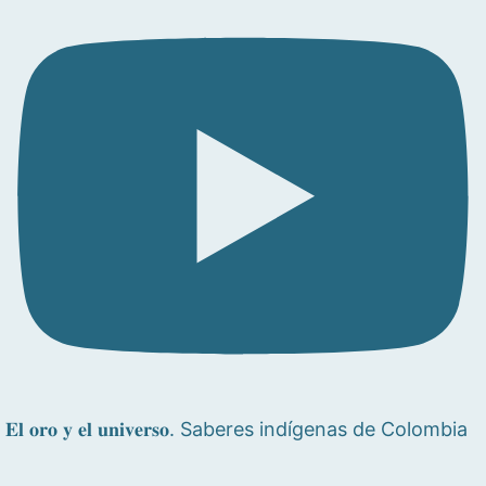
𝐄𝐥 𝐨𝐫𝐨 𝐲 𝐞𝐥 𝐮𝐧𝐢𝐯𝐞𝐫𝐬𝐨. Saberes indígenas de Colombia