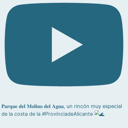
𝐏𝐚𝐫𝐪𝐮𝐞 𝐝𝐞𝐥 𝐌𝐨𝐥𝐢𝐧𝐨 𝐝𝐞𝐥 𝐀𝐠𝐮𝐚, un rincón muy especial
de la costa de la #ProvinciadeAlicante