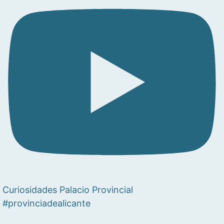
Curiosidades Palacio Provincial
#provinciadealicante