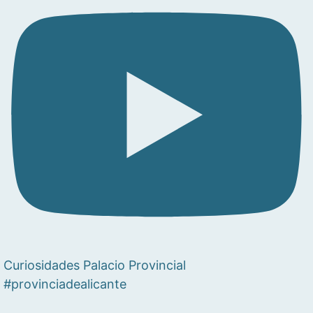
Curiosidades Palacio Provincial
#provinciadealicante