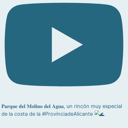
𝐏𝐚𝐫𝐪𝐮𝐞 𝐝𝐞𝐥 𝐌𝐨𝐥𝐢𝐧𝐨 𝐝𝐞𝐥 𝐀𝐠𝐮𝐚, un rincón muy especial
de la costa de la #ProvinciadeAlicante