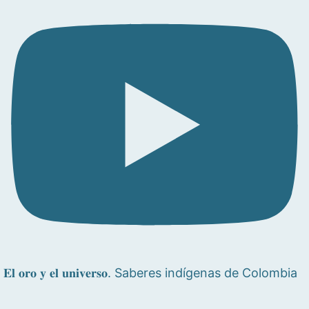
𝐄𝐥 𝐨𝐫𝐨 𝐲 𝐞𝐥 𝐮𝐧𝐢𝐯𝐞𝐫𝐬𝐨. Saberes indígenas de Colombia