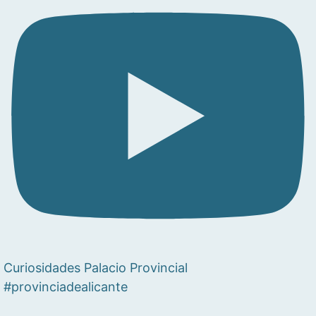
Curiosidades Palacio Provincial
#provinciadealicante