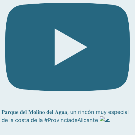
𝐏𝐚𝐫𝐪𝐮𝐞 𝐝𝐞𝐥 𝐌𝐨𝐥𝐢𝐧𝐨 𝐝𝐞𝐥 𝐀𝐠𝐮𝐚, un rincón muy especial
de la costa de la #ProvinciadeAlicante