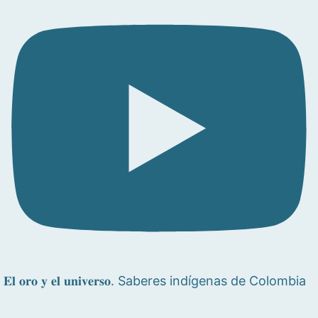
𝐄𝐥 𝐨𝐫𝐨 𝐲 𝐞𝐥 𝐮𝐧𝐢𝐯𝐞𝐫𝐬𝐨. Saberes indígenas de Colombia