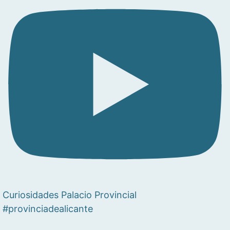
Curiosidades Palacio Provincial
#provinciadealicante