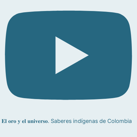
𝐄𝐥 𝐨𝐫𝐨 𝐲 𝐞𝐥 𝐮𝐧𝐢𝐯𝐞𝐫𝐬𝐨. Saberes indígenas de Colombia