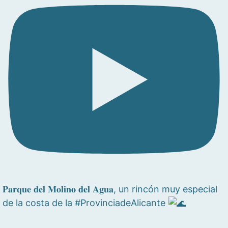
𝐏𝐚𝐫𝐪𝐮𝐞 𝐝𝐞𝐥 𝐌𝐨𝐥𝐢𝐧𝐨 𝐝𝐞𝐥 𝐀𝐠𝐮𝐚, un rincón muy especial
de la costa de la #ProvinciadeAlicante