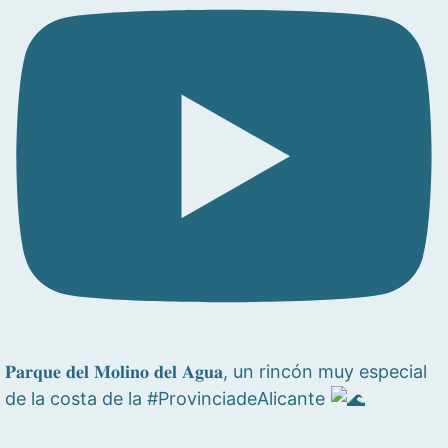
𝐏𝐚𝐫𝐪𝐮𝐞 𝐝𝐞𝐥 𝐌𝐨𝐥𝐢𝐧𝐨 𝐝𝐞𝐥 𝐀𝐠𝐮𝐚, un rincón muy especial
de la costa de la #ProvinciadeAlicante