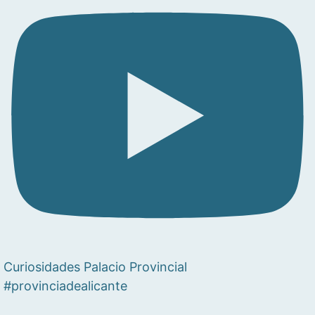
Curiosidades Palacio Provincial
#provinciadealicante