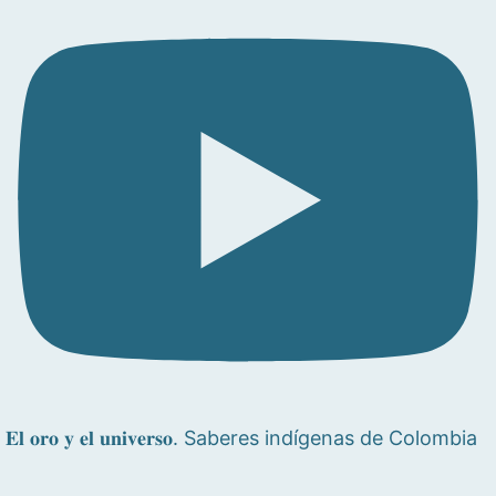
𝐄𝐥 𝐨𝐫𝐨 𝐲 𝐞𝐥 𝐮𝐧𝐢𝐯𝐞𝐫𝐬𝐨. Saberes indígenas de Colombia