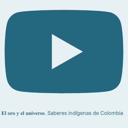
𝐄𝐥 𝐨𝐫𝐨 𝐲 𝐞𝐥 𝐮𝐧𝐢𝐯𝐞𝐫𝐬𝐨. Saberes indígenas de Colombia