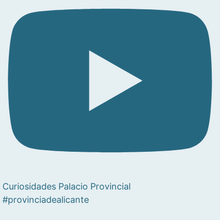
Curiosidades Palacio Provincial
#provinciadealicante