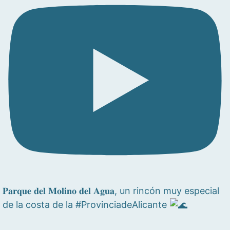
𝐏𝐚𝐫𝐪𝐮𝐞 𝐝𝐞𝐥 𝐌𝐨𝐥𝐢𝐧𝐨 𝐝𝐞𝐥 𝐀𝐠𝐮𝐚, un rincón muy especial
de la costa de la #ProvinciadeAlicante