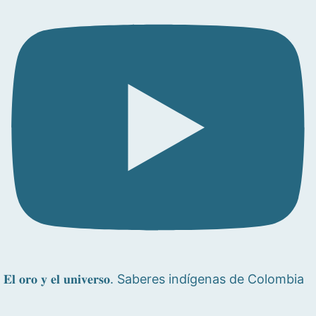
𝐄𝐥 𝐨𝐫𝐨 𝐲 𝐞𝐥 𝐮𝐧𝐢𝐯𝐞𝐫𝐬𝐨. Saberes indígenas de Colombia