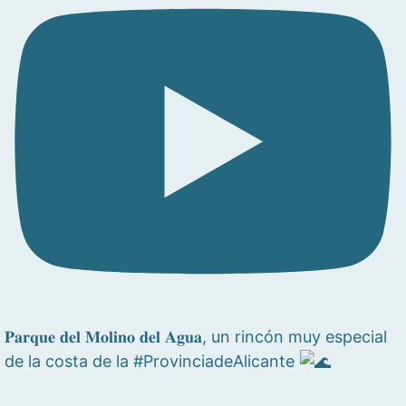
𝐏𝐚𝐫𝐪𝐮𝐞 𝐝𝐞𝐥 𝐌𝐨𝐥𝐢𝐧𝐨 𝐝𝐞𝐥 𝐀𝐠𝐮𝐚, un rincón muy especial
de la costa de la #ProvinciadeAlicante