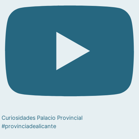
Curiosidades Palacio Provincial
#provinciadealicante