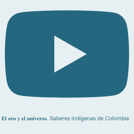
𝐄𝐥 𝐨𝐫𝐨 𝐲 𝐞𝐥 𝐮𝐧𝐢𝐯𝐞𝐫𝐬𝐨. Saberes indígenas de Colombia