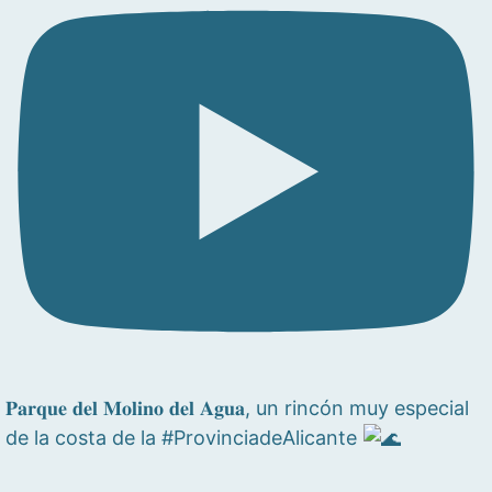
𝐏𝐚𝐫𝐪𝐮𝐞 𝐝𝐞𝐥 𝐌𝐨𝐥𝐢𝐧𝐨 𝐝𝐞𝐥 𝐀𝐠𝐮𝐚, un rincón muy especial
de la costa de la #ProvinciadeAlicante