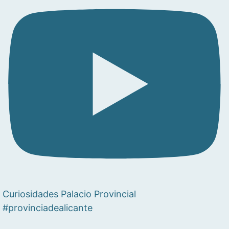
Curiosidades Palacio Provincial
#provinciadealicante