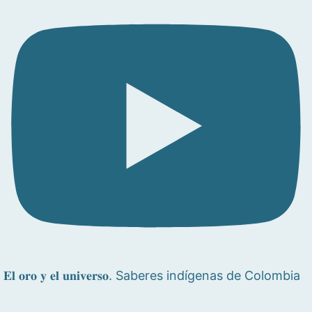
𝐄𝐥 𝐨𝐫𝐨 𝐲 𝐞𝐥 𝐮𝐧𝐢𝐯𝐞𝐫𝐬𝐨. Saberes indígenas de Colombia