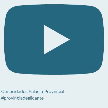
Curiosidades Palacio Provincial
#provinciadealicante