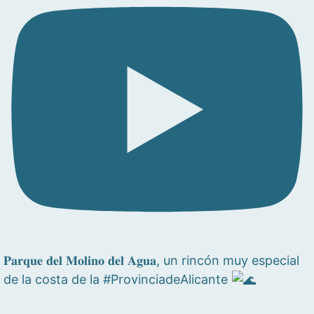
𝐏𝐚𝐫𝐪𝐮𝐞 𝐝𝐞𝐥 𝐌𝐨𝐥𝐢𝐧𝐨 𝐝𝐞𝐥 𝐀𝐠𝐮𝐚, un rincón muy especial
de la costa de la #ProvinciadeAlicante