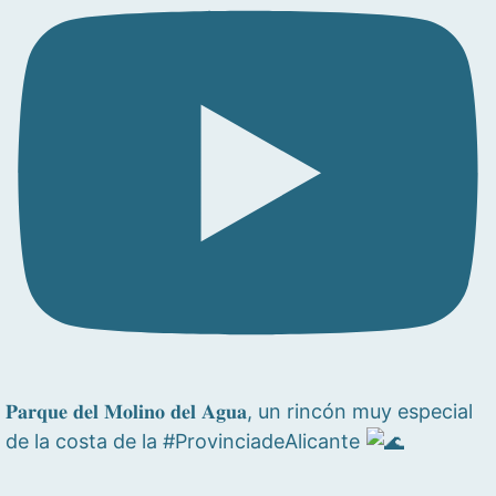
𝐏𝐚𝐫𝐪𝐮𝐞 𝐝𝐞𝐥 𝐌𝐨𝐥𝐢𝐧𝐨 𝐝𝐞𝐥 𝐀𝐠𝐮𝐚, un rincón muy especial
de la costa de la #ProvinciadeAlicante