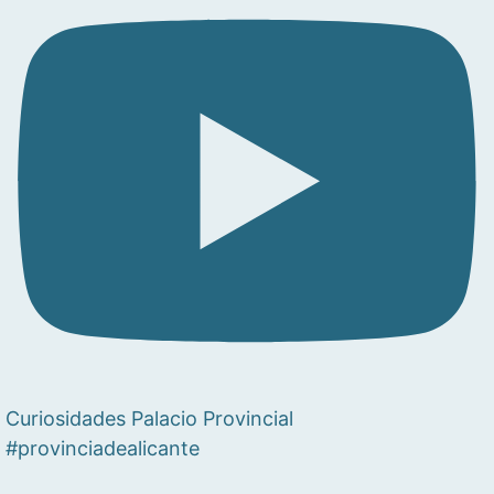
Curiosidades Palacio Provincial
#provinciadealicante