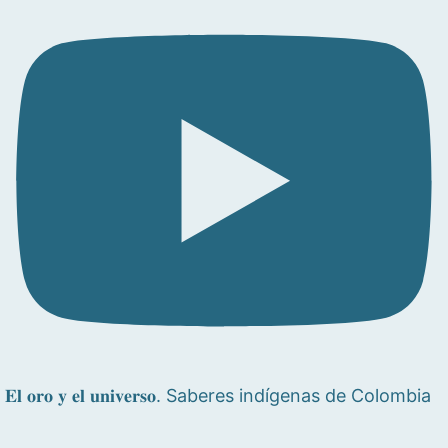
𝐄𝐥 𝐨𝐫𝐨 𝐲 𝐞𝐥 𝐮𝐧𝐢𝐯𝐞𝐫𝐬𝐨. Saberes indígenas de Colombia