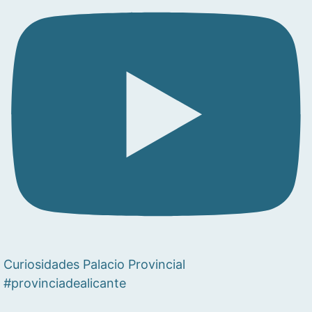
Curiosidades Palacio Provincial
#provinciadealicante