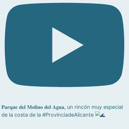
𝐏𝐚𝐫𝐪𝐮𝐞 𝐝𝐞𝐥 𝐌𝐨𝐥𝐢𝐧𝐨 𝐝𝐞𝐥 𝐀𝐠𝐮𝐚, un rincón muy especial
de la costa de la #ProvinciadeAlicante