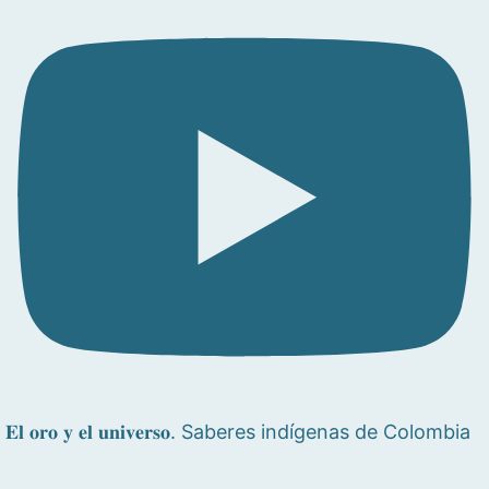
𝐄𝐥 𝐨𝐫𝐨 𝐲 𝐞𝐥 𝐮𝐧𝐢𝐯𝐞𝐫𝐬𝐨. Saberes indígenas de Colombia