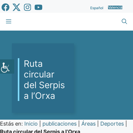
Vés
Valencià
Español
al
contingut
Menu
Ruta
circular
del Serpis
a l’Orxa
Estás en:
Inicio
|
publicaciones
|
Áreas
|
Deportes
|
Ruta circular del Serpis a l’Orxa