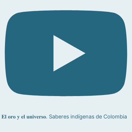
𝐄𝐥 𝐨𝐫𝐨 𝐲 𝐞𝐥 𝐮𝐧𝐢𝐯𝐞𝐫𝐬𝐨. Saberes indígenas de Colombia