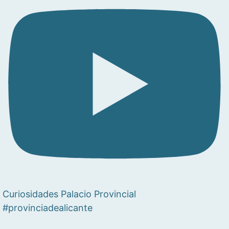
Curiosidades Palacio Provincial
#provinciadealicante