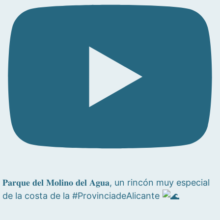
𝐏𝐚𝐫𝐪𝐮𝐞 𝐝𝐞𝐥 𝐌𝐨𝐥𝐢𝐧𝐨 𝐝𝐞𝐥 𝐀𝐠𝐮𝐚, un rincón muy especial
de la costa de la #ProvinciadeAlicante