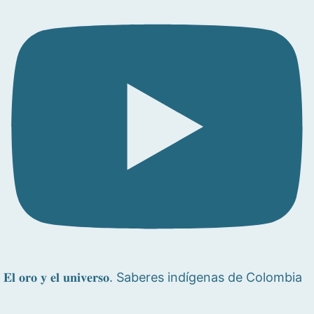
𝐄𝐥 𝐨𝐫𝐨 𝐲 𝐞𝐥 𝐮𝐧𝐢𝐯𝐞𝐫𝐬𝐨. Saberes indígenas de Colombia