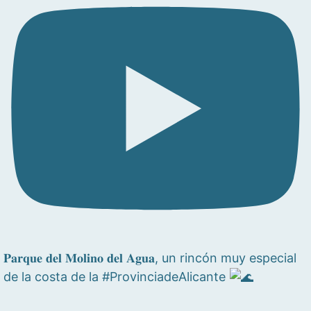
𝐏𝐚𝐫𝐪𝐮𝐞 𝐝𝐞𝐥 𝐌𝐨𝐥𝐢𝐧𝐨 𝐝𝐞𝐥 𝐀𝐠𝐮𝐚, un rincón muy especial
de la costa de la #ProvinciadeAlicante