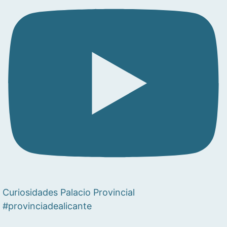
Curiosidades Palacio Provincial
#provinciadealicante