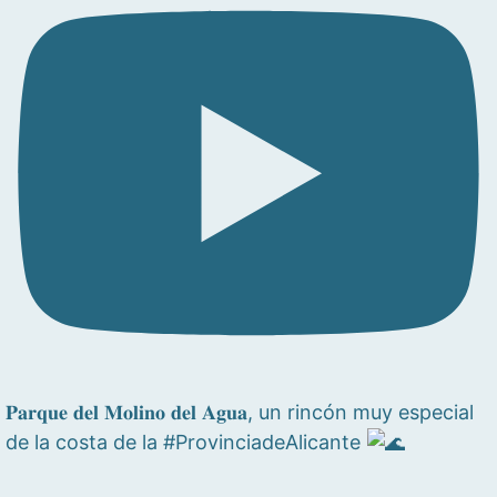
𝐏𝐚𝐫𝐪𝐮𝐞 𝐝𝐞𝐥 𝐌𝐨𝐥𝐢𝐧𝐨 𝐝𝐞𝐥 𝐀𝐠𝐮𝐚, un rincón muy especial
de la costa de la #ProvinciadeAlicante