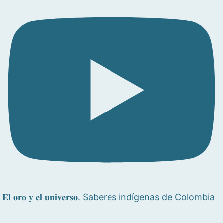
𝐄𝐥 𝐨𝐫𝐨 𝐲 𝐞𝐥 𝐮𝐧𝐢𝐯𝐞𝐫𝐬𝐨. Saberes indígenas de Colombia