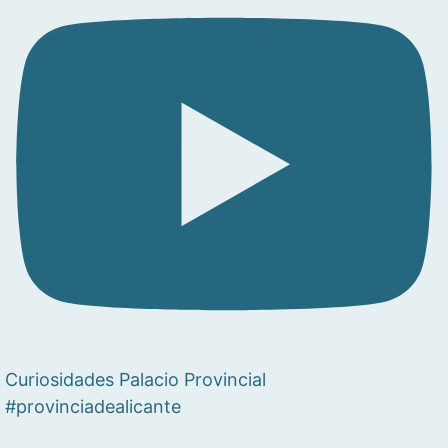
Curiosidades Palacio Provincial
#provinciadealicante