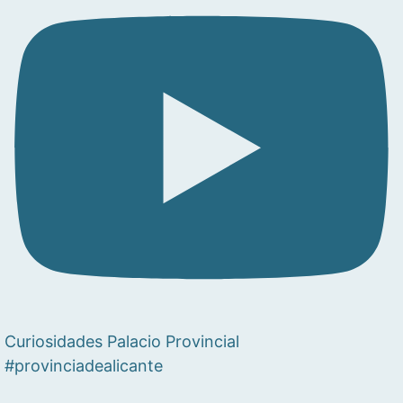
Curiosidades Palacio Provincial
#provinciadealicante