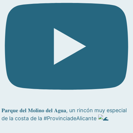
𝐏𝐚𝐫𝐪𝐮𝐞 𝐝𝐞𝐥 𝐌𝐨𝐥𝐢𝐧𝐨 𝐝𝐞𝐥 𝐀𝐠𝐮𝐚, un rincón muy especial
de la costa de la #ProvinciadeAlicante