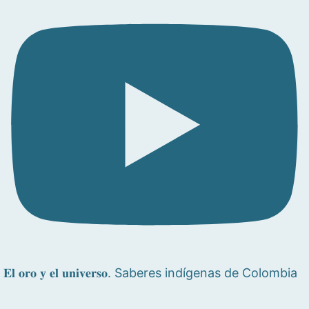
𝐄𝐥 𝐨𝐫𝐨 𝐲 𝐞𝐥 𝐮𝐧𝐢𝐯𝐞𝐫𝐬𝐨. Saberes indígenas de Colombia