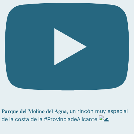
𝐏𝐚𝐫𝐪𝐮𝐞 𝐝𝐞𝐥 𝐌𝐨𝐥𝐢𝐧𝐨 𝐝𝐞𝐥 𝐀𝐠𝐮𝐚, un rincón muy especial
de la costa de la #ProvinciadeAlicante