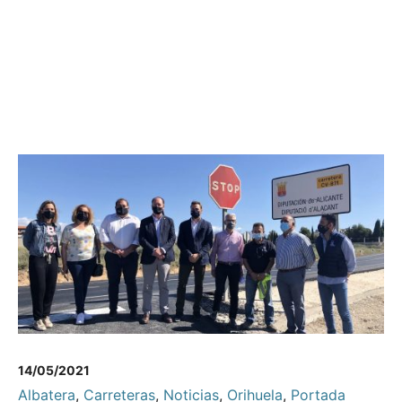
14/05/2021
Albatera
,
Carreteras
,
Noticias
,
Orihuela
,
Portada