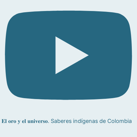
𝐄𝐥 𝐨𝐫𝐨 𝐲 𝐞𝐥 𝐮𝐧𝐢𝐯𝐞𝐫𝐬𝐨. Saberes indígenas de Colombia