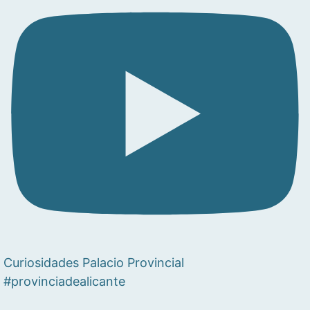
Curiosidades Palacio Provincial
#provinciadealicante